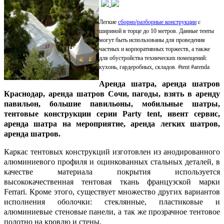
Легкие
сборно/разборные конструкции
с
шириной в торце до 10 метров. Данные тенты
могут быть использованы для проведения
частных и корпоративных торжеств, а также
для обустройства технических помещений:
кухонь, гардеробных, складов. #tent #arenda
Аренда шатра, аренда шатров
Краснодар, аренда шатров Сочи, пагоды, взять в аренду
павильон, большие павильоны, мобильные шатры,
тентовые конструкции серии Party tent, ивент сервис,
аренда шатра на мероприятие, аренда легких шатров,
аренда шатров.
Каркас тентовых конструкций изготовлен из анодированного
алюминиевого профиля и оцинкованных стальных деталей, в
качестве материала покрытия используется
высококачественная тентовая ткань французской марки
Ferrari. Кроме этого, существует множество других вариантов
исполнения оболочки: стеклянные, пластиковые и
алюминиевые стеновые панели, а так же прозрачное тентовое
полотно на кровлю и стены.