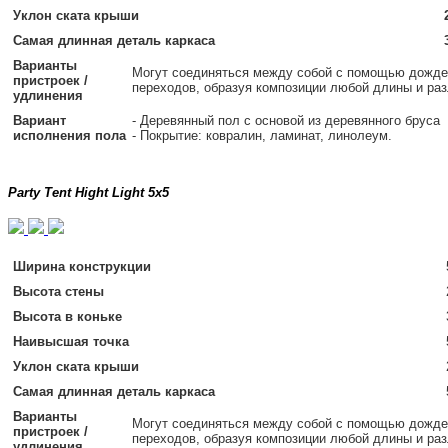
Уклон ската крыши
Самая длинная деталь каркаса
Варианты
Могут соединяться между собой с помощью дожде
пристроек /
переходов, образуя композиции любой длины и ра
удлинения
Вариант
- Деревянный пол с основой из деревянного бруса
исполнения пола
- Покрытие: ковралин, ламинат, линолеум.
Party Tent Hight Light 5x5
Ширина конструкции
Высота стены
Высота в коньке
Наивысшая точка
Уклон ската крыши
Самая длинная деталь каркаса
Варианты
Могут соединяться между собой с помощью дожде
пристроек /
переходов, образуя композиции любой длины и ра
удлинения