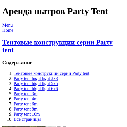
Аренда шатров Party Tent
Menu
Home
Тентовые конструкции серии Party
tent
Содержание
Тентовые конструкции серии Party tent
Party tent hight light 3x3
Party tent hight light 5x5
Party tent hight light 6x6
Party tent 3m
Party tent 4m
Party tent 6m
Party tent 8m
Party tent 10m
Все страницы