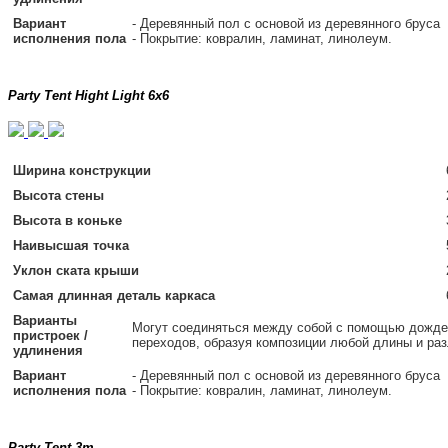
Вариант
- Деревянный пол с основой из деревянного бруса
исполнения пола
- Покрытие: ковралин, ламинат, линолеум.
Party Tent Hight Light 6x6
Ширина конструкции
Высота стены
Высота в коньке
Наивысшая точка
Уклон ската крыши
Самая длинная деталь каркаса
Варианты
Могут соединяться между собой с помощью дожде
пристроек /
переходов, образуя композиции любой длины и ра
удлинения
Вариант
- Деревянный пол с основой из деревянного бруса
исполнения пола
- Покрытие: ковралин, ламинат, линолеум.
Party Tent 3m