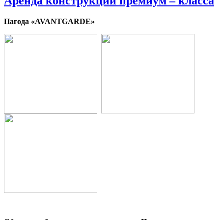
Аренда конструкций премиум – класса
Пагода
«
AVANTGARDE
»