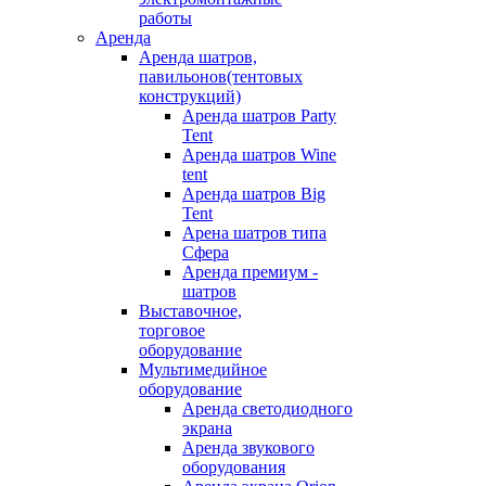
работы
Аренда
Аренда шатров,
павильонов(тентовых
конструкций)
Аренда шатров Party
Tent
Аренда шатров Wine
tent
Аренда шатров Big
Tent
Арена шатров типа
Сфера
Аренда премиум -
шатров
Выставочное,
торговое
оборудование
Мультимедийное
оборудование
Аренда светодиодного
экрана
Аренда звукового
оборудования