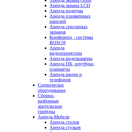
Аренда экрана Orion
Аренда экрана LCD
Аренда подиума
Аренда плазменных
панелей
Аренда сенсорных
экранов
Конференц - системы
BOSCH
Аренда
видеопроектора
Аренда видеокамеры
Аренда ПК, ноутбуки,
планшеты
Аренда рации и
телефонов
Сценическое
оборудование
Сборно-
разборные
зрительские
трибуны
Аренда Мебели
Аренда столов
Аренда стульев