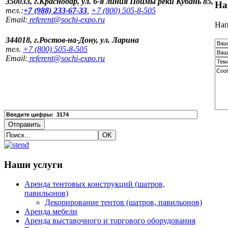
350033, г.Краснодар, ул. 6-я линия Поймы реки Кубань 85,
На
тел.:
+7 (988) 233-67-33
,
+7 (800) 505-8-505
Email:
referent@sochi-expo.ru
Нап
344018, г.Ростов-на-Дону, ул. Ларина
тел.
+7 (800) 505-8-505
Email:
referent@sochi-expo.ru
Наши услуги
Аренда тентовых конструкций (шатров,
павильонов)
Декорирование тентов (шатров, павильонов)
Аренда мебели
Аренда выставочного и торгового оборудования