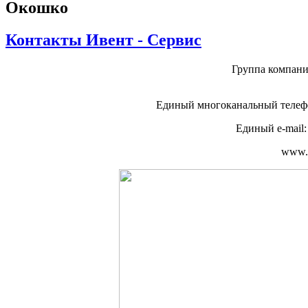
Окошко
Контакты Ивент - Сервис
Группа компан
Единый многоканальный телеф
Единый e-mail
www.s