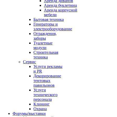
Аренда диванов
Аренда буклетниц
Аренда корпусной
мебели
Бытовая техника
Генераторы и
электрооборудование
Ограждения,
заборы
Туалетные
модули
Строительная
техника
Сервис
Услуги рекламы
и PR
Декорирование
тентовых
павильонов
Услуги
технического
персонала
Клининг
Охрана
Форумы/выставки