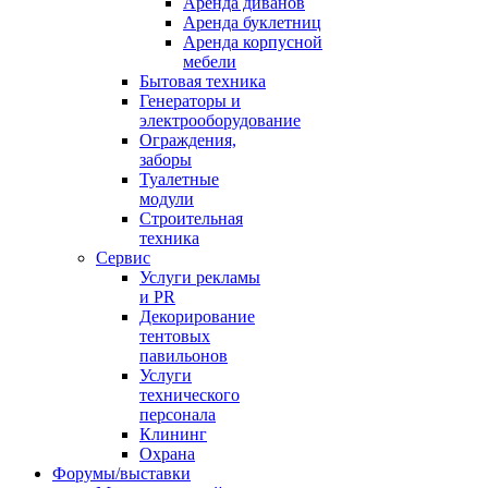
Аренда диванов
Аренда буклетниц
Аренда корпусной
мебели
Бытовая техника
Генераторы и
электрооборудование
Ограждения,
заборы
Туалетные
модули
Строительная
техника
Сервис
Услуги рекламы
и PR
Декорирование
тентовых
павильонов
Услуги
технического
персонала
Клининг
Охрана
Форумы/выставки