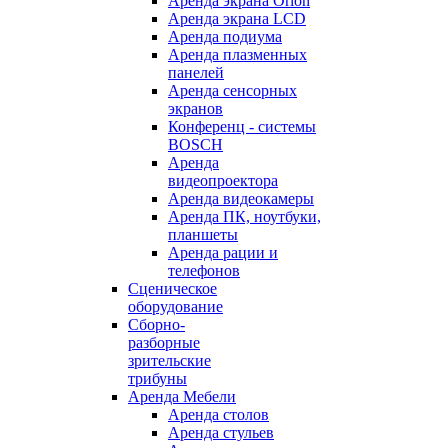
Аренда экрана Orion
Аренда экрана LCD
Аренда подиума
Аренда плазменных
панелей
Аренда сенсорных
экранов
Конференц - системы
BOSCH
Аренда
видеопроектора
Аренда видеокамеры
Аренда ПК, ноутбуки,
планшеты
Аренда рации и
телефонов
Сценическое
оборудование
Сборно-
разборные
зрительские
трибуны
Аренда Мебели
Аренда столов
Аренда стульев