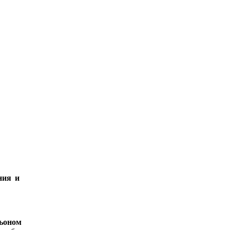
ния и
ьоном