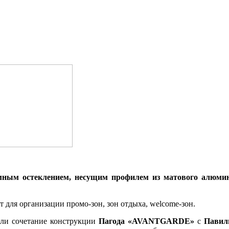
амным остеклением, несущим профилем из матового алюми
т для организации промо-зон, зон отдыха,
welcome
-зон.
или сочетание конструкции
Пагода «AVANTGARDE»
с
Павил