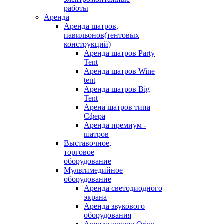
работы
Аренда
Аренда шатров,
павильонов(тентовых
конструкций)
Аренда шатров Party
Tent
Аренда шатров Wine
tent
Аренда шатров Big
Tent
Арена шатров типа
Сфера
Аренда премиум -
шатров
Выставочное,
торговое
оборудование
Мультимедийное
оборудование
Аренда светодиодного
экрана
Аренда звукового
оборудования