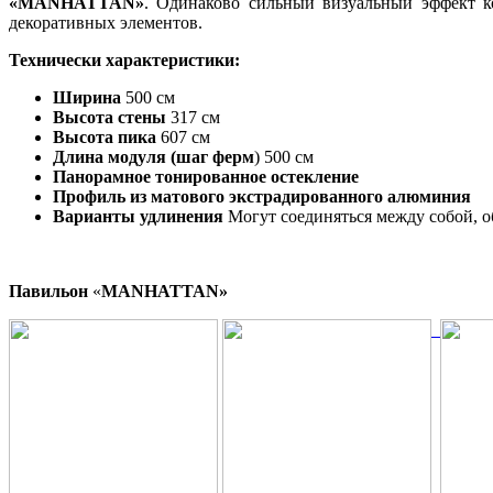
«MANHATTAN»
. Одинаково сильный визуальный эффект ко
декоративных элементов.
Технически характеристики:
Ширина
500 см
Высота стены
317 см
Высота пика
607 см
Длина модуля (шаг ферм
) 500 см
Панорамное тонированное остекление
Профиль из матового экстрадированного алюминия
Варианты удлинения
Могут соединяться между собой, 
Павильон
«
MANHATTAN»