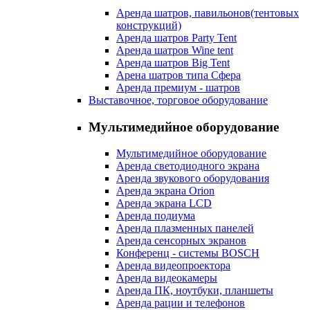
Аренда шатров, павильонов(тентовых
конструкций)
Аренда шатров Party Tent
Аренда шатров Wine tent
Аренда шатров Big Tent
Арена шатров типа Сфера
Аренда премиум - шатров
Выставочное, торговое оборудование
Мультимедийное оборудование
Мультимедийное оборудование
Аренда светодиодного экрана
Аренда звукового оборудования
Аренда экрана Orion
Аренда экрана LCD
Аренда подиума
Аренда плазменных панелей
Аренда сенсорных экранов
Конференц - системы BOSCH
Аренда видеопроектора
Аренда видеокамеры
Аренда ПК, ноутбуки, планшеты
Аренда рации и телефонов