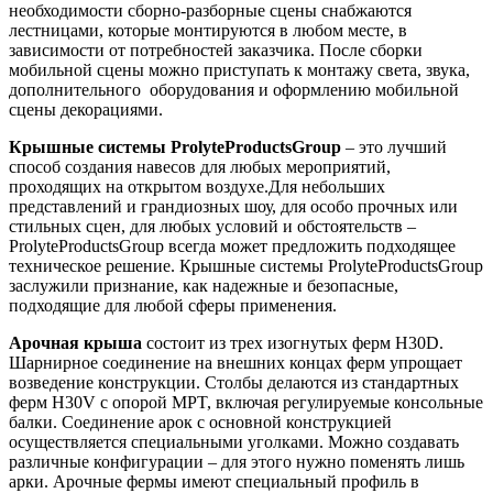
необходимости сборно-разборные сцены снабжаются
лестницами, которые монтируются в любом месте, в
зависимости от потребностей заказчика. После сборки
мобильной сцены можно приступать к монтажу света, звука,
дополнительного оборудования и оформлению мобильной
сцены декорациями.
Крышные системы ProlyteProductsGroup
– это лучший
способ создания навесов для любых мероприятий,
проходящих на открытом воздухе.Для небольших
представлений и грандиозных шоу, для особо прочных или
стильных сцен, для любых условий и обстоятельств –
ProlyteProductsGroup всегда может предложить подходящее
техническое решение. Крышные системы ProlyteProductsGroup
заслужили признание, как надежные и безопасные,
подходящие для любой сферы применения.
Арочная крыша
состоит из трех изогнутых ферм H30D.
Шарнирное соединение на внешних концах ферм упрощает
возведение конструкции. Столбы делаются из стандартных
ферм H30V с опорой MPT, включая регулируемые консольные
балки. Соединение арок с основной конструкцией
осуществляется специальными уголками. Можно создавать
различные конфигурации – для этого нужно поменять лишь
арки. Арочные фермы имеют специальный профиль в