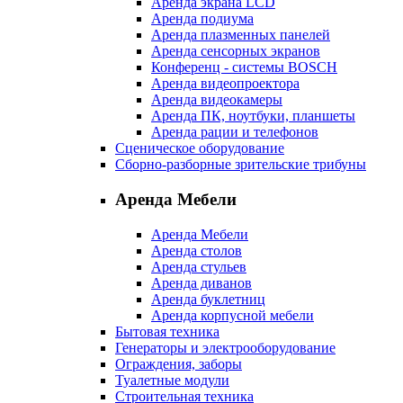
Аренда экрана LCD
Аренда подиума
Аренда плазменных панелей
Аренда сенсорных экранов
Конференц - системы BOSCH
Аренда видеопроектора
Аренда видеокамеры
Аренда ПК, ноутбуки, планшеты
Аренда рации и телефонов
Сценическое оборудование
Сборно-разборные зрительские трибуны
Аренда Мебели
Аренда Мебели
Аренда столов
Аренда стульев
Аренда диванов
Аренда буклетниц
Аренда корпусной мебели
Бытовая техника
Генераторы и электрооборудование
Ограждения, заборы
Туалетные модули
Строительная техника